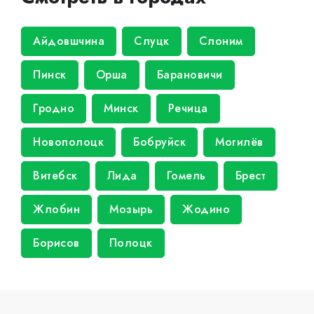
Айдовшчина
Слуцк
Слоним
Пинск
Орша
Барановичи
Гродно
Минск
Речица
Новополоцк
Бобруйск
Могилёв
Витебск
Лида
Гомель
Брест
Жлобин
Мозырь
Жодино
Борисов
Полоцк