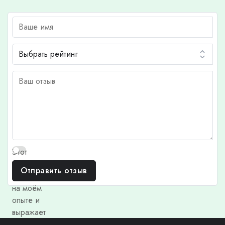
Этот
отзыв
Отправить отзыв
основан
на моём
опыте и
выражает
моё