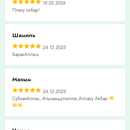
19.02.2026
Плаху окбар!
Шамиль
24.12.2025
БаракАллагь
Махым
24.12.2025
СубханАллах, Альхамдулиллях,Аллаху Акбар