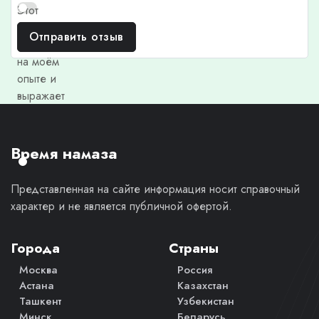
Этот
отзыв
Отправить отзыв
основан
на моём
опыте и
выражает
моё
личное
мнение.
Время намаза
Представленная на сайте информация носит справочный
характер и не является публичной офертой.
Города
Страны
Москва
Россия
Астана
Казахстан
Ташкент
Узбекистан
Минск
Беларусь