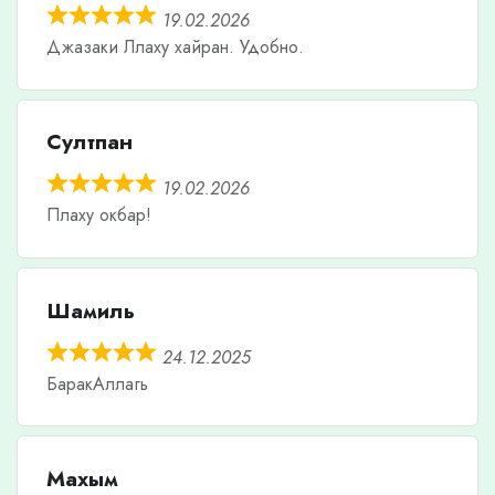
19.02.2026
Джазаки Ллаху хайран. Удобно.
Султпан
19.02.2026
Плаху окбар!
Шамиль
24.12.2025
БаракАллагь
Махым