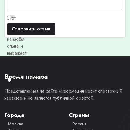
Этот
отзыв
Отправить отзыв
основан
на моём
опыте и
выражает
моё
личное
мнение.
Время намаза
Представленная на сайте информация носит справочный
характер и не является публичной офертой.
Города
Страны
Москва
Россия