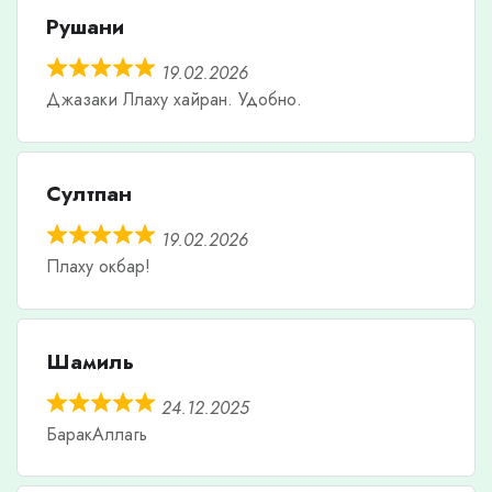
Рушани
19.02.2026
Джазаки Ллаху хайран. Удобно.
Султпан
19.02.2026
Плаху окбар!
Шамиль
24.12.2025
БаракАллагь