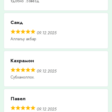
Удобно .5звезд
Саид
09.12.2025
Аллагьу акбар
Кахрамон
09.12.2025
Субханоллох.
Павел
09.12.2025