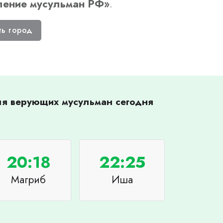
ление мусульман РФ
»
.
ть город
для верующих мусульман сегодня
20:18
22:25
Магриб
Иша