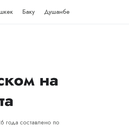
шкек
Баку
Душанбе
ском на
та
26 года составлено по