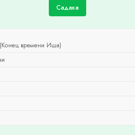
Садака
(Конец времени Иша)
чи