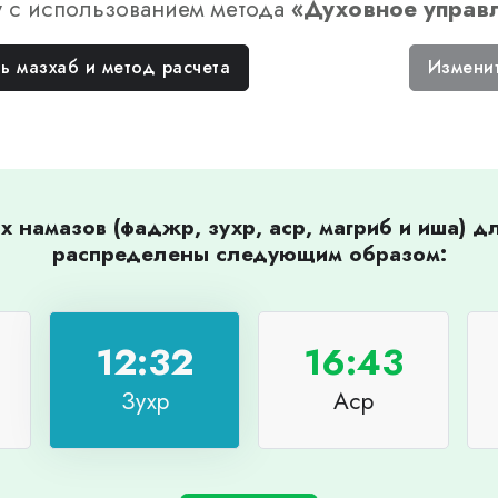
у
с использованием метода
«
Духовное управ
ь мазхаб и метод расчета
Измени
 намазов (фаджр, зухр, аср, магриб и иша) 
распределены следующим образом:
12:32
16:43
Зухр
Аср