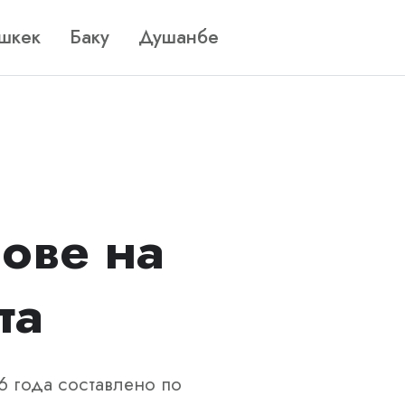
шкек
Баку
Душанбе
ове на
та
6 года составлено по