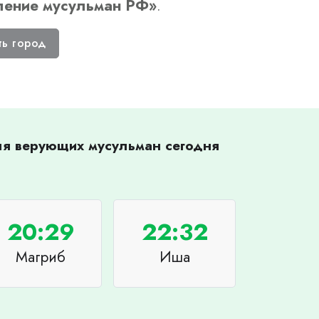
ление мусульман РФ
»
.
ть город
для верующих мусульман сегодня
20:29
22:32
Магриб
Иша