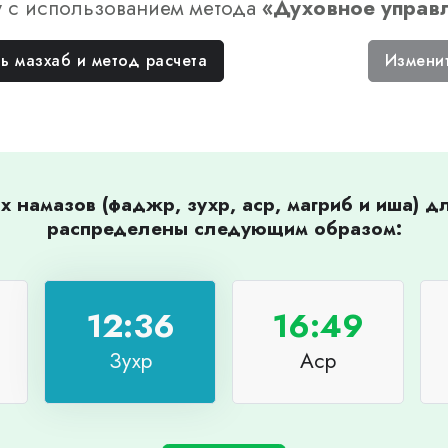
у
с использованием метода
«
Духовное управ
ь мазхаб и метод расчета
Измени
 намазов (фаджр, зухр, аср, магриб и иша) 
распределены следующим образом:
12:36
16:49
Зухр
Аср