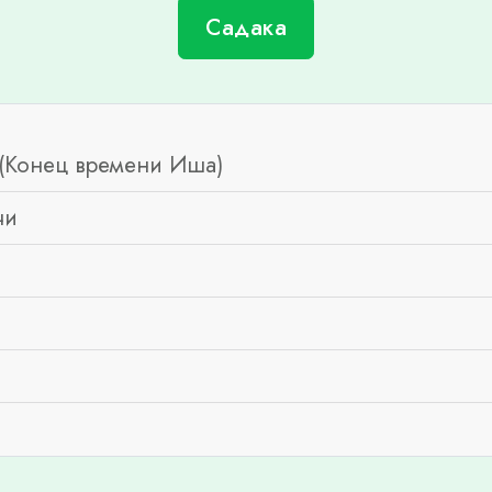
Садака
(Конец времени Иша)
чи