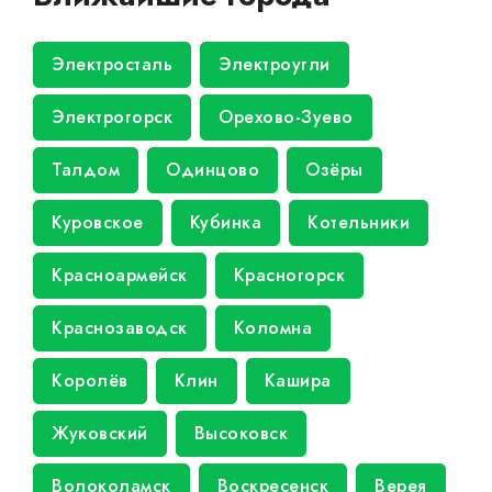
Электросталь
Электроугли
Электрогорск
Орехово-Зуево
Талдом
Одинцово
Озёры
Куровское
Кубинка
Котельники
Красноармейск
Красногорск
Краснозаводск
Коломна
Королёв
Клин
Кашира
Жуковский
Высоковск
Волоколамск
Воскресенск
Верея