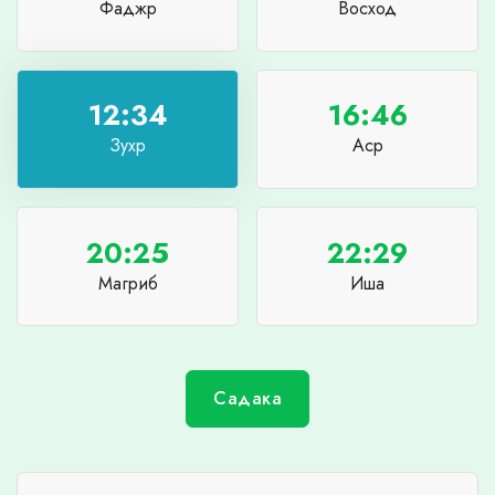
Фаджр
Восход
12:34
16:46
Зухр
Аср
20:25
22:29
Магриб
Иша
Садака