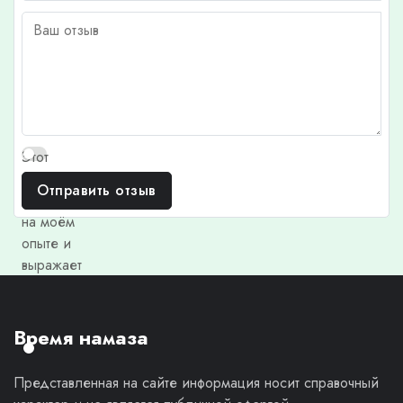
Этот
отзыв
Отправить отзыв
основан
на моём
опыте и
выражает
моё
личное
мнение.
Время намаза
Представленная на сайте информация носит справочный