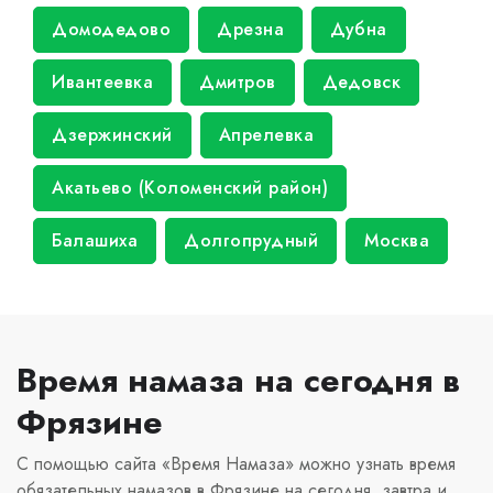
Домодедово
Дрезна
Дубна
Ивантеевка
Дмитров
Дедовск
Дзержинский
Апрелевка
Акатьево (Коломенский район)
Балашиха
Долгопрудный
Москва
Время намаза на сегодня в
Фрязине
С помощью сайта «Время Намаза» можно узнать время
обязательных намазов в Фрязине на сегодня, завтра и