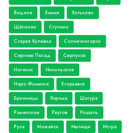
Видное
Химки
Хотьково
Щёлково
Ступино
Старая Купавна
Солнечногорск
Сергиев Посад
Серпухов
Ногинск
Никольское
Наро-Фоминск
Егорьевск
Бронницы
Яхрома
Шатура
Раменское
Реутов
Рошаль
Руза
Можайск
Мытищи
Истра