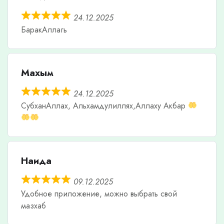
24.12.2025
БаракАллагь
Махым
24.12.2025
СубханАллах, Альхамдулиллях,Аллаху Акбар
Наида
09.12.2025
Удобное приложение, можно выбрать свой
мазхаб