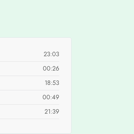
23:03
00:26
18:53
00:49
21:39