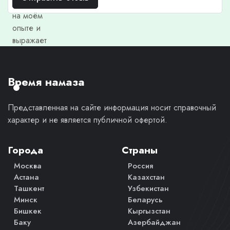
основан
на моём
опыте и
выражает
моё
личное
мнение.
Время намаза
Представленная на сайте информация носит справочный
характер и не является публичной офертой.
Города
Страны
Москва
Россия
Астана
Казахстан
Ташкент
Узбекистан
Минск
Беларусь
Бишкек
Кыргызстан
Баку
Азербайджан