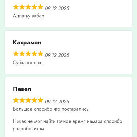
09.12.2025
Аллагьу акбар
Кахрамон
09.12.2025
Субханоллох.
Павел
09.12.2025
Большое спосибо что постарались
Никак не мог найти точное время намаза спосибо
разробочикам