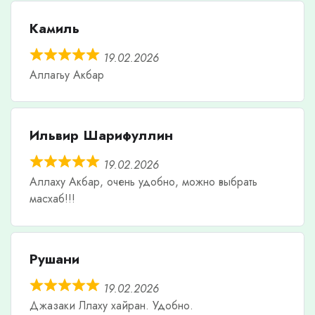
Камиль
19.02.2026
Аллагьу Акбар
Ильвир Шарифуллин
19.02.2026
Аллаху Акбар, очень удобно, можно выбрать
масхаб!!!
Рушани
19.02.2026
Джазаки Ллаху хайран. Удобно.