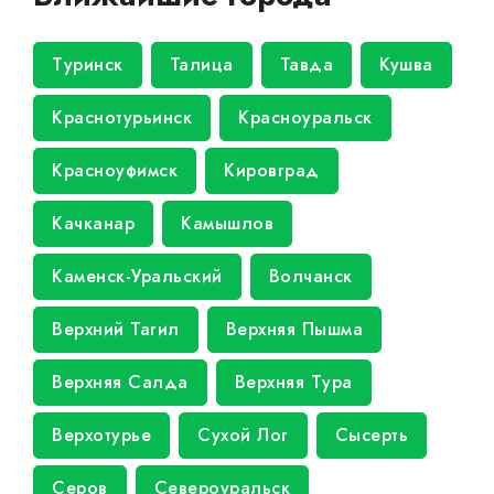
Туринск
Талица
Тавда
Кушва
Краснотурьинск
Красноуральск
Красноуфимск
Кировград
Качканар
Камышлов
Каменск-Уральский
Волчанск
Верхний Тагил
Верхняя Пышма
Верхняя Салда
Верхняя Тура
Верхотурье
Сухой Лог
Сысерть
Серов
Североуральск