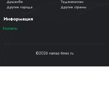
Душанбе
Таджикистан
Другие города
Другие страны
Информация
Контакты
©2026 namaz-times.ru