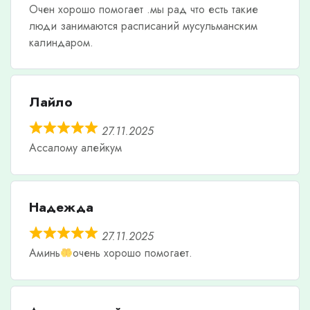
Очен хорошо помогает .мы рад что есть такие
люди занимаются расписаний мусульманским
калиндаром.
Лайло
27.11.2025
Ассалому алейкум
Надежда
27.11.2025
Аминь
очень хорошо помогает.