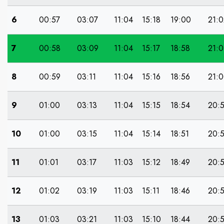
6
00:57
03:07
11:04
15:18
19:00
21:0
7
00:58
03:09
11:04
15:17
18:58
21:0
8
00:59
03:11
11:04
15:16
18:56
21:
9
01:00
03:13
11:04
15:15
18:54
20:
10
01:00
03:15
11:04
15:14
18:51
20:
11
01:01
03:17
11:03
15:12
18:49
20:
12
01:02
03:19
11:03
15:11
18:46
20:
13
01:03
03:21
11:03
15:10
18:44
20: