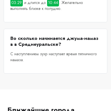
03:29
и длится до
10:44
. Желательно
выполнять ближе к полудню.
Во сколько начинается джума-намаз
в в Среднеуральске?
С наступлением зухр наступает время пятничного
намаза.
Ближайшие города