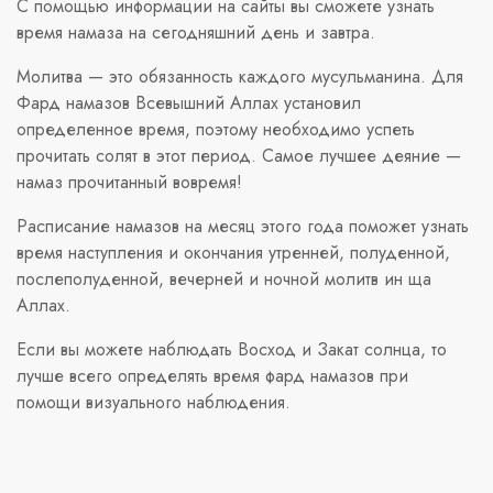
С помощью информации на сайты вы сможете узнать
время намаза на сегодняшний день и завтра.
Молитва — это обязанность каждого мусульманина. Для
Фард намазов Всевышний Аллах установил
определенное время, поэтому необходимо успеть
прочитать солят в этот период. Самое лучшее деяние —
намаз прочитанный вовремя!
Расписание намазов на месяц этого года поможет узнать
время наступления и окончания утренней, полуденной,
послеполуденной, вечерней и ночной молитв ин ща
Аллах.
Если вы можете наблюдать Восход и Закат солнца, то
лучше всего определять время фард намазов при
помощи визуального наблюдения.