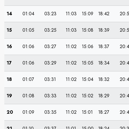
14
01:04
03:23
11:03
15:09
18:42
20:
15
01:05
03:25
11:03
15:08
18:39
20:5
16
01:06
03:27
11:02
15:06
18:37
20:
17
01:06
03:29
11:02
15:05
18:34
20:
18
01:07
03:31
11:02
15:04
18:32
20:
19
01:08
03:33
11:02
15:02
18:29
20:
20
01:09
03:35
11:02
15:01
18:27
20:
21
01:10
03:37
11:01
15:00
18:24
20: