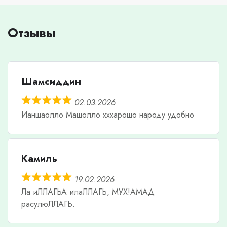
Отзывы
Шамсиддин
02.03.2026
Ианшаолло Машолло хххарошо народу удобно
Камиль
19.02.2026
Ла иЛЛАГЬА илаЛЛАГЬ, МУХ!АМАД
расулюЛЛАГЬ.