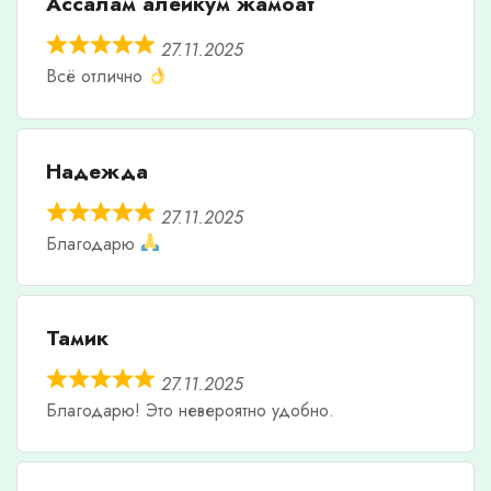
Ассалам алейкум жамоат
27.11.2025
Всё отлично
Надежда
27.11.2025
Благодарю
Тамик
27.11.2025
Благодарю! Это невероятно удобно.