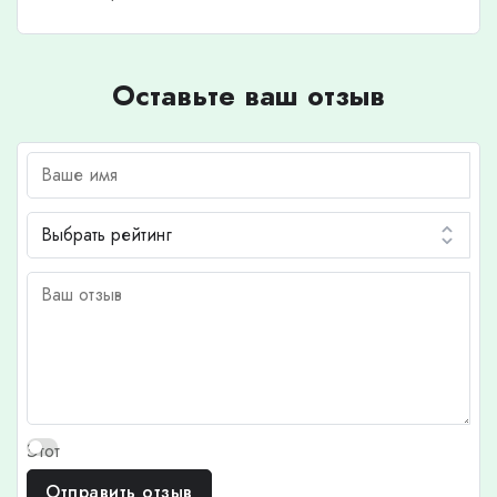
Оставьте ваш отзыв
Этот
отзыв
Отправить отзыв