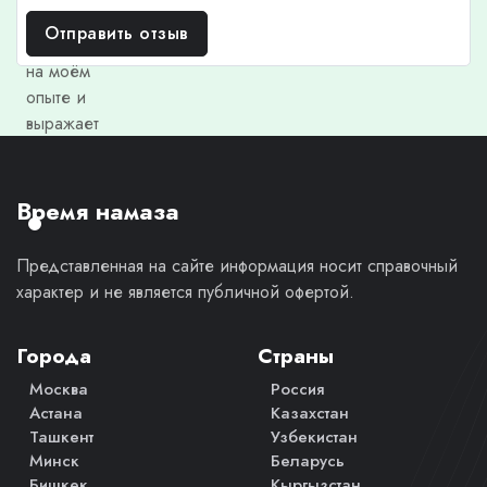
отзыв
Отправить отзыв
основан
на моём
опыте и
выражает
моё
личное
мнение.
Время намаза
Представленная на сайте информация носит справочный
характер и не является публичной офертой.
Города
Страны
Москва
Россия
Астана
Казахстан
Ташкент
Узбекистан
Минск
Беларусь
Бишкек
Кыргызстан