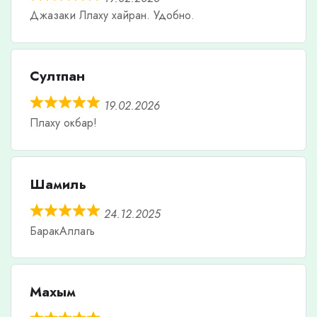
Джазаки Ллаху хайран. Удобно.
Султпан
19.02.2026
Плаху окбар!
Шамиль
24.12.2025
БаракАллагь
Махым