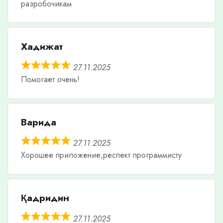
разробочикам
Хадижат
27.11.2025
Помогает очень!
Варида
27.11.2025
Хорошее приложение,респект программисту
Қадридин
27.11.2025