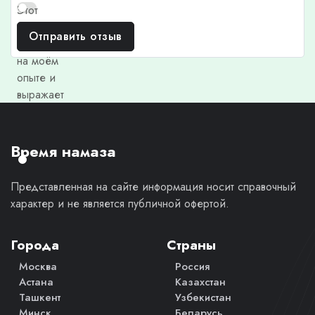
Этот
отзыв
Отправить отзыв
основан
на моём
опыте и
выражает
моё
личное
мнение.
Время намаза
Представленная на сайте информация носит справочный
характер и не является публичной офертой.
Города
Страны
Москва
Россия
Астана
Казахстан
Ташкент
Узбекистан
Минск
Беларусь