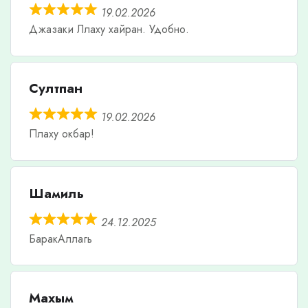
19.02.2026
Джазаки Ллаху хайран. Удобно.
Султпан
19.02.2026
Плаху окбар!
Шамиль
24.12.2025
БаракАллагь
Махым