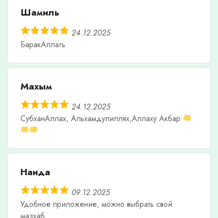
Шамиль
24.12.2025
БаракАллагь
Махым
24.12.2025
СубханАллах, Альхамдулиллях,Аллаху Акбар
Наида
09.12.2025
Удобное приложение, можно выбрать свой
мазхаб