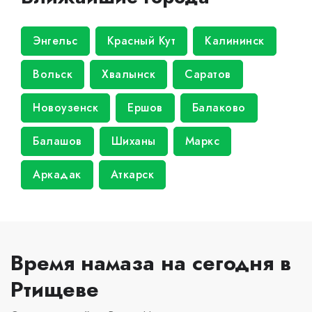
Энгельс
Красный Кут
Калининск
Вольск
Хвалынск
Саратов
Новоузенск
Ершов
Балаково
Балашов
Шиханы
Маркс
Аркадак
Аткарск
Время намаза на сегодня в
Ртищеве