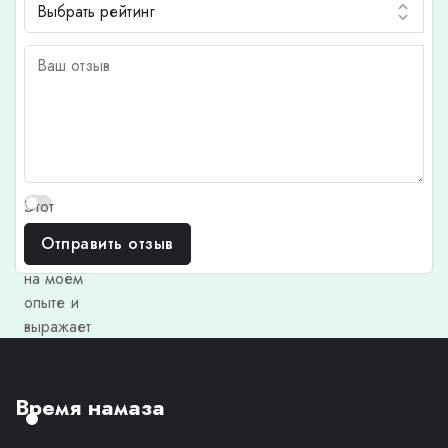
Этот
отзыв
Отправить отзыв
основан
на моём
опыте и
выражает
моё
личное
мнение.
Время намаза