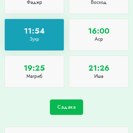
Фаджр
Восход
11:54
16:00
Зухр
Аср
19:25
21:26
Магриб
Иша
Садака