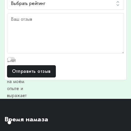
Этот
отзыв
Отправить отзыв
основан
на моём
опыте и
выражает
моё
личное
мнение.
Время намаза