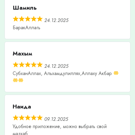
Шамиль
24.12.2025
БаракАллагь
Махым
24.12.2025
СубханАллах, Альхамдулиллях,Аллаху Акбар
Наида
09.12.2025
Удобное приложение, можно выбрать свой
мазхаб