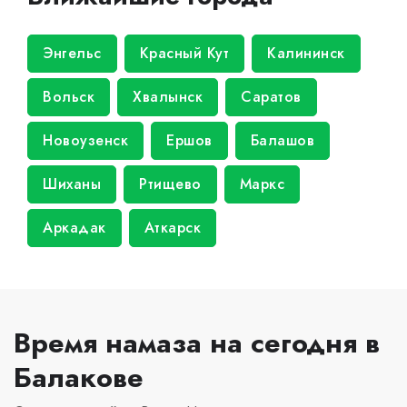
Энгельс
Красный Кут
Калининск
Вольск
Хвалынск
Саратов
Новоузенск
Ершов
Балашов
Шиханы
Ртищево
Маркс
Аркадак
Аткарск
Время намаза на сегодня в
Балакове