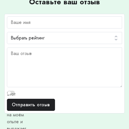
Оставьте ваш отзыв
Этот
отзыв
Отправить отзыв
основан
на моём
опыте и
выражает