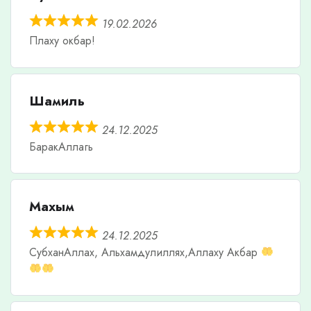
19.02.2026
Плаху окбар!
Шамиль
24.12.2025
БаракАллагь
Махым
24.12.2025
СубханАллах, Альхамдулиллях,Аллаху Акбар