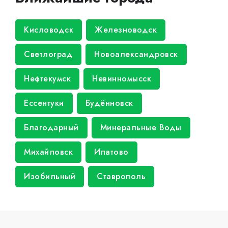
Кисловодск
Железноводск
Светлоград
Новоалександровск
Нефтекумск
Невинномысск
Ессентуки
Будённовск
Благодарный
Минеральные Воды
Михайловск
Ипатово
Изобильный
Ставрополь