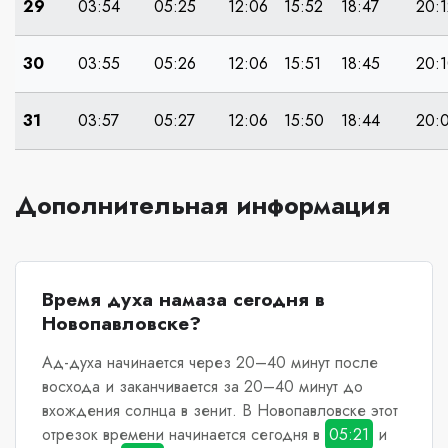
29
03:54
05:25
12:06
15:52
18:47
20:1
30
03:55
05:26
12:06
15:51
18:45
20:
31
03:57
05:27
12:06
15:50
18:44
20:
Дополнительная информация
Время духа намаза сегодня в
Новопавловске?
Ад-духа начинается через 20–40 минут после
восхода и заканчивается за 20–40 минут до
вхождения солнца в зенит.
В Новопавловске
этот
отрезок времени начинается сегодня в
05:21
и