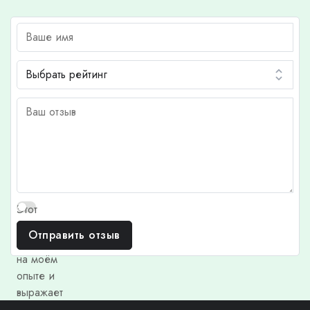
Этот
отзыв
Отправить отзыв
основан
на моём
опыте и
выражает
моё