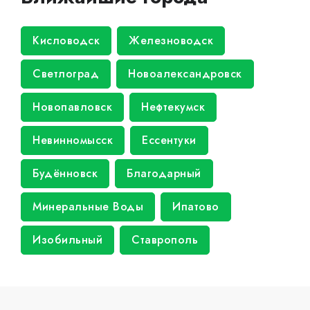
Кисловодск
Железноводск
Светлоград
Новоалександровск
Новопавловск
Нефтекумск
Невинномысск
Ессентуки
Будённовск
Благодарный
Минеральные Воды
Ипатово
Изобильный
Ставрополь