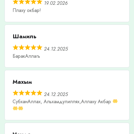
19.02.2026
Плаху окбар!
Шамиль
24.12.2025
БаракАллагь
Махым
24.12.2025
СубханАллах, Альхамдулиллях,Аллаху Акбар