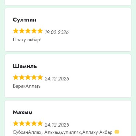
Султпан
19.02.2026
Плаху окбар!
Шамиль
24.12.2025
БаракАллагь
Махым
24.12.2025
СубханАллах, Альхамдулиллях,Аллаху Акбар