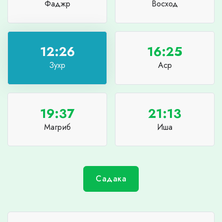
Фаджр
Восход
12:26
16:25
Зухр
Аср
19:37
21:13
Магриб
Иша
Садака