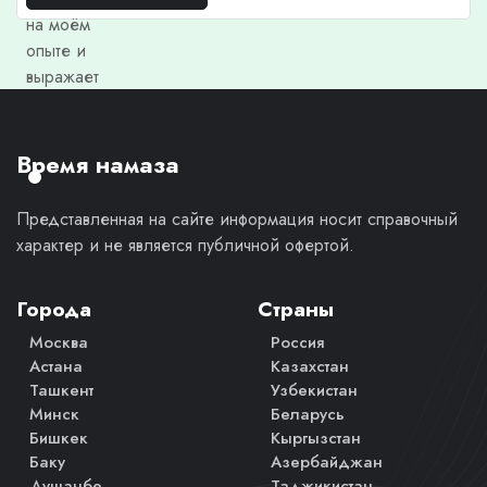
на моём
опыте и
выражает
моё
личное
мнение.
Время намаза
Представленная на сайте информация носит справочный
характер и не является публичной офертой.
Города
Страны
Москва
Россия
Астана
Казахстан
Ташкент
Узбекистан
Минск
Беларусь
Бишкек
Кыргызстан
Баку
Азербайджан
Душанбе
Таджикистан