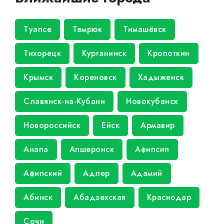
Туапсе
Темрюк
Тимашёвск
Тихорецк
Курганинск
Кропоткин
Крымск
Кореновск
Хадыженск
Славянск-на-Кубани
Новокубанск
Новороссийск
Ейск
Армавир
Анапа
Апшеронск
Афипсип
Афипский
Адлер
Адамий
Абинск
Абадзехская
Краснодар
Сочи