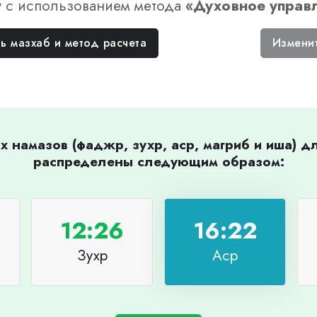
у
с использованием метода
«
Духовное управ
ь мазхаб и метод расчета
Измени
 намазов (фаджр, зухр, аср, магриб и иша) 
распределены следующим образом:
12:26
16:22
Зухр
Аср