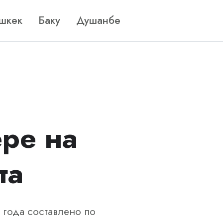
шкек
Баку
Душанбе
ре на
та
 года составлено по