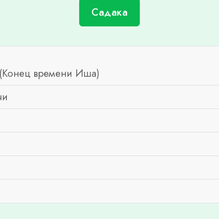
Садака
(Конец времени Иша)
чи