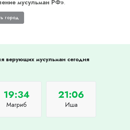
ление мусульман РФ
»
.
ть город
для верующих мусульман сегодня
19:34
21:06
Магриб
Иша