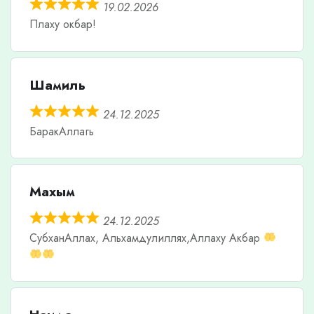
19.02.2026
Плаху окбар!
Шамиль
24.12.2025
БаракАллагь
Махым
24.12.2025
СубханАллах, Альхамдулиллях,Аллаху Акбар