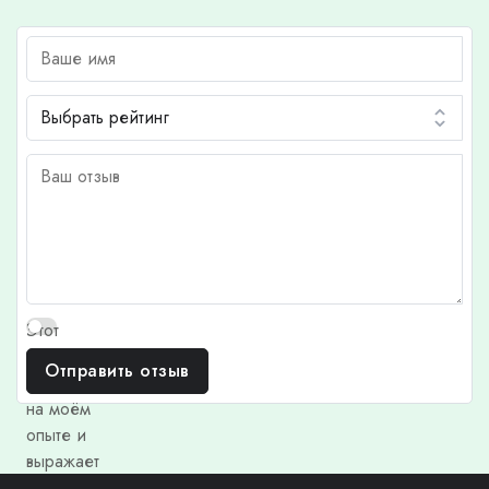
Этот
отзыв
Отправить отзыв
основан
на моём
опыте и
выражает
моё