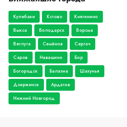
Кулебаки
Кстово
Княгинино
Выкса
Володарск
Ворсма
Ветлуга
Семёнов
Сергач
Саров
Навашино
Бор
Богородск
Балахна
Шахунья
Дзержинск
Ардатов
Нижний Новгород