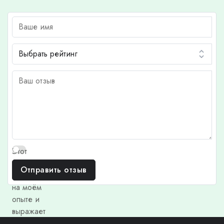
Этот
отзыв
Отправить отзыв
основан
на моём
опыте и
выражает
моё