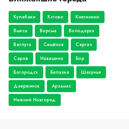
Кулебаки
Кстово
Княгинино
Выкса
Ворсма
Володарск
Ветлуга
Семёнов
Сергач
Саров
Навашино
Бор
Богородск
Балахна
Шахунья
Дзержинск
Арзамас
Нижний Новгород