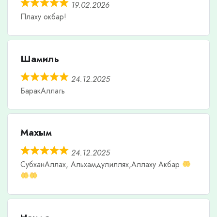
19.02.2026
Плаху окбар!
Шамиль
24.12.2025
БаракАллагь
Махым
24.12.2025
СубханАллах, Альхамдулиллях,Аллаху Акбар