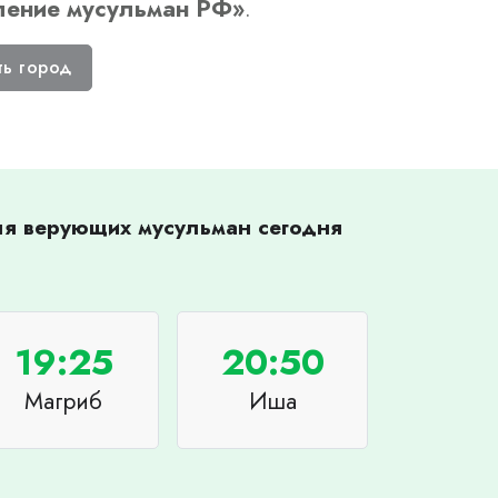
ление мусульман РФ
»
.
ть город
для верующих мусульман сегодня
19:25
20:50
Магриб
Иша