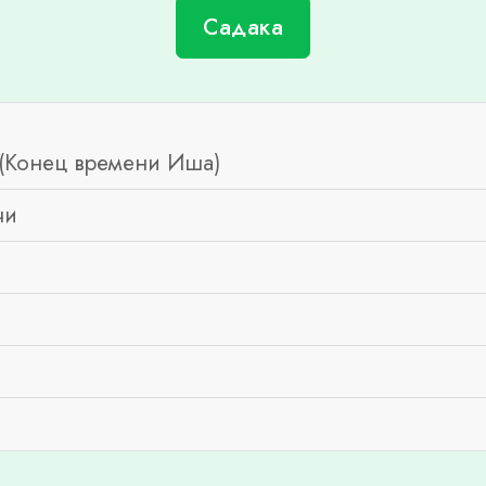
Садака
(Конец времени Иша)
чи