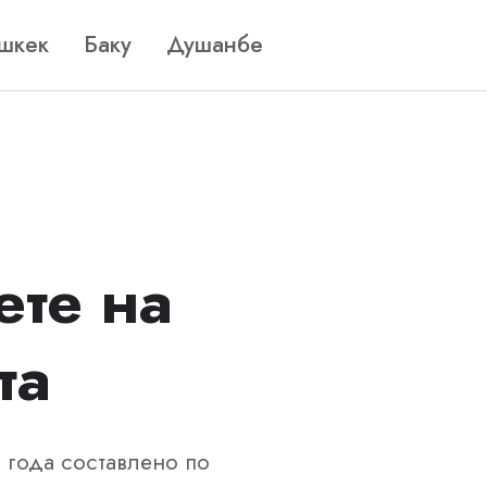
шкек
Баку
Душанбе
ете на
та
 года составлено по