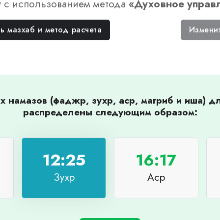
у
с использованием метода
«
Духовное управ
ь мазхаб и метод расчета
Измени
 намазов (фаджр, зухр, аср, магриб и иша) 
распределены следующим образом:
12:25
16:17
Зухр
Аср