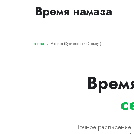
Время намаза
Главная
Акниет (Куркелесский округ)
Время
с
Точное расписание 