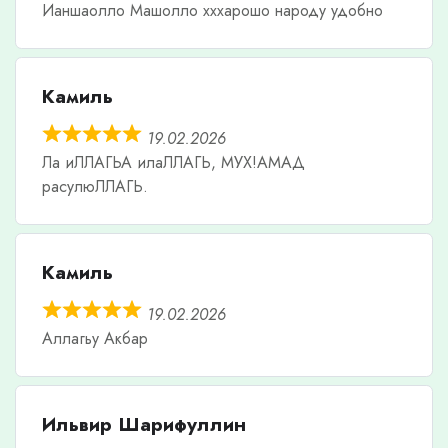
Ианшаолло Машолло хххарошо народу удобно
Камиль
19.02.2026
Ла иЛЛАГЬА илаЛЛАГЬ, МУХ!АМАД
расулюЛЛАГЬ.
Камиль
19.02.2026
Аллагьу Акбар
Ильвир Шарифуллин