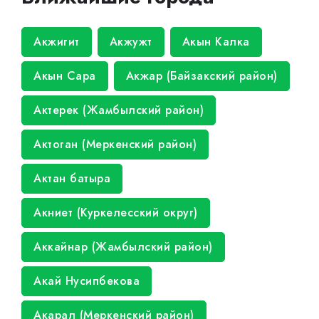
Акжигит
Акжужт
Акын Калка
Акын Сара
Акжар (Байзакский район)
Актерек (Жамбылский район)
Актоган (Меркенский район)
Актан батыра
Акниет (Куркелесский округ)
Аккайнар (Жамбылский район)
Акай Нусипбекова
Акарал (Меркенский район)