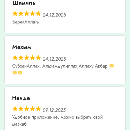
Шамиль
24.12.2025
БаракАллагь
Махым
24.12.2025
СубханАллах, Альхамдулиллях,Аллаху Акбар
Наида
09.12.2025
Удобное приложение, можно выбрать свой
мазхаб