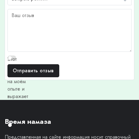
Этот
отзыв
Отправить отзыв
основан
на моём
опыте и
выражает
моё
личное
мнение.
Время намаза
Представленная на сайте информация носит справочный