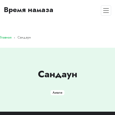
Время намаза
Главная
Сандаун
Сандаун
Аитапе