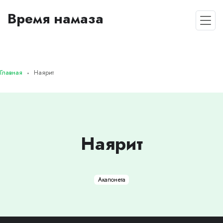
Время намаза
Главная
Наярит
Наярит
Акапонета