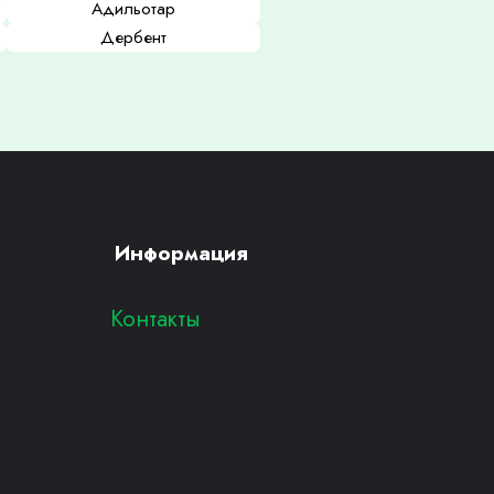
Адильотар
Дербент
Информация
Контакты