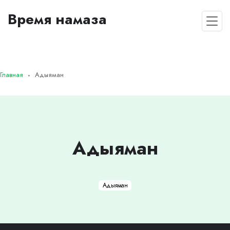
Время намаза
Главная
Адыяман
Адыяман
Адыяман