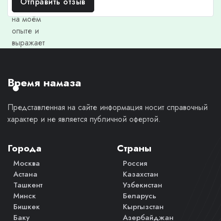
Отправить отзыв
основан
на моём
опыте и
выражает
моё
личное
мнение.
Время намаза
Представленная на сайте информация носит справочный
характер и не является публичной офертой.
Города
Страны
Москва
Россия
Астана
Казахстан
Ташкент
Узбекистан
Минск
Беларусь
Бишкек
Кыргызстан
Баку
Азербайджан