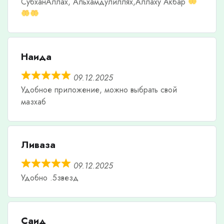
СубханАллах, Альхамдулиллях,Аллаху Акбар
Наида
09.12.2025
Удобное приложение, можно выбрать свой
мазхаб
Ливаза
09.12.2025
Удобно .5звезд
Саид