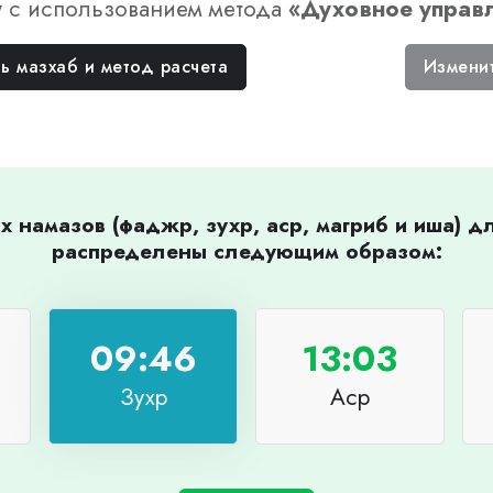
у
с использованием метода
«
Духовное управ
ь мазхаб и метод расчета
Измени
 намазов (фаджр, зухр, аср, магриб и иша) 
распределены следующим образом:
09:46
13:03
Зухр
Аср