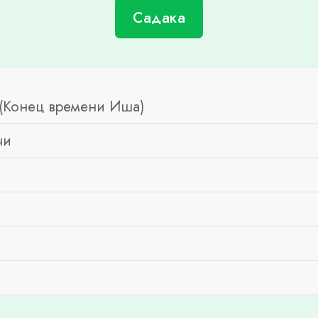
Садака
(Конец времени Иша)
чи