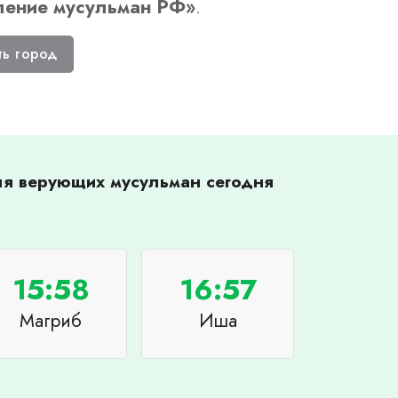
ление мусульман РФ
»
.
ть город
для верующих мусульман сегодня
15:58
16:57
Магриб
Иша