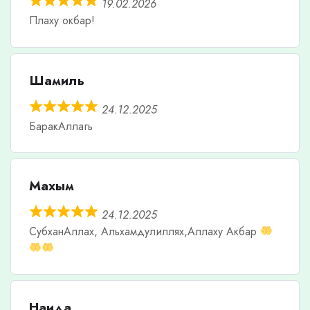
19.02.2026
Плаху окбар!
Шамиль
24.12.2025
БаракАллагь
Махым
24.12.2025
СубханАллах, Альхамдулиллях,Аллаху Акбар
Наида