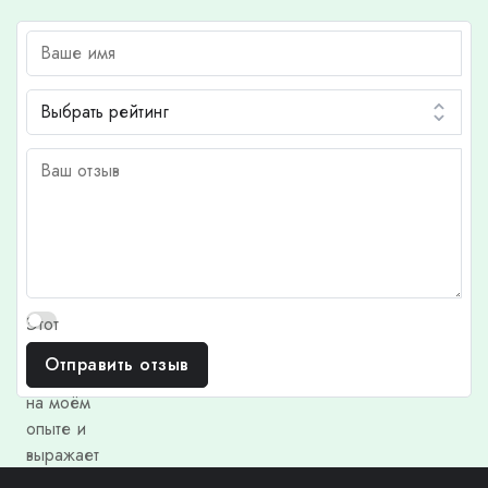
Этот
отзыв
Отправить отзыв
основан
на моём
опыте и
выражает
моё