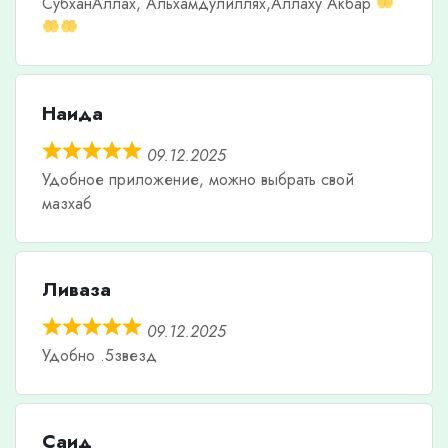
СубханАллах, Альхамдулиллях,Аллаху Акбар
Наида
09.12.2025
Удобное приложение, можно выбрать свой
мазхаб
Ливаза
09.12.2025
Удобно .5звезд
Саид