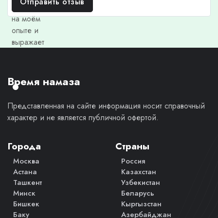
Отправить отзыв
основан
на моём
опыте и
выражает
моё
личное
мнение.
Время намаза
Представленная на сайте информация носит справочный
характер и не является публичной офертой.
Города
Страны
Москва
Россия
Астана
Казахстан
Ташкент
Узбекистан
Минск
Беларусь
Бишкек
Кыргызстан
Баку
Азербайджан