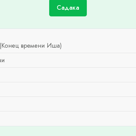
Садака
(Конец времени Иша)
чи