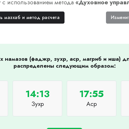
у
с использованием метода
«
Духовное управ
ь мазхаб и метод расчета
Измени
 намазов (фаджр, зухр, аср, магриб и иша) 
распределены следующим образом:
14:13
17:55
Зухр
Аср