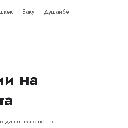
шкек
Баку
Душанбе
ии на
та
 года составлено по