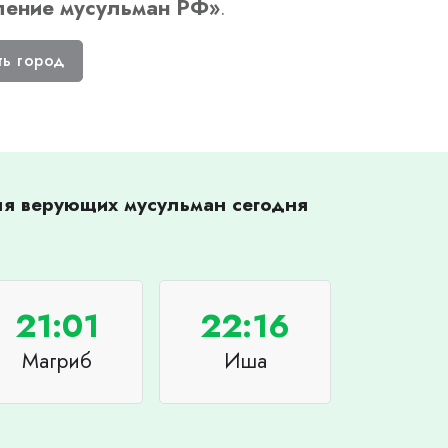
ление мусульман РФ
»
.
ть город
для верующих мусульман сегодня
21:01
22:16
Магриб
Иша