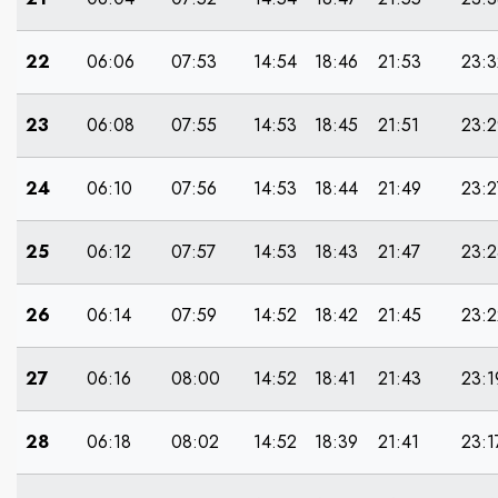
22
06:06
07:53
14:54
18:46
21:53
23:3
23
06:08
07:55
14:53
18:45
21:51
23:2
24
06:10
07:56
14:53
18:44
21:49
23:2
25
06:12
07:57
14:53
18:43
21:47
23:2
26
06:14
07:59
14:52
18:42
21:45
23:2
27
06:16
08:00
14:52
18:41
21:43
23:1
28
06:18
08:02
14:52
18:39
21:41
23:1