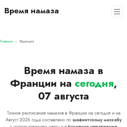
Время намаза
Главная
Франция
Время намаза в
Франции на
сегодня
,
07 августа
Точное расписание намазов в Франции на сегодня и на
Август 2026 года составлено по
шафиитскому
мазхабу
с использованием метода
«
Духовное управление