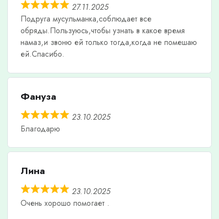
27.11.2025
Подруга мусульманка,соблюдает все
обряды.Пользуюсь,чтобы узнать в какое время
намаз,и звоню ей только тогда,когда не помешаю
ей.Спасибо.
Фануза
23.10.2025
Благодарю
Лина
23.10.2025
Очень хорошо помогает .