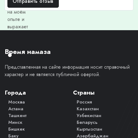
Отправить отзыв
основан
на моём
опыте и
выражает
моё
личное
мнение.
Время намаза
Представленная на сайте информация носит справочный
характер и не является публичной офертой.
Города
Страны
Москва
Россия
Астана
Казахстан
Ташкент
Узбекистан
Минск
Беларусь
Бишкек
Кыргызстан
Баку
Азербайджан