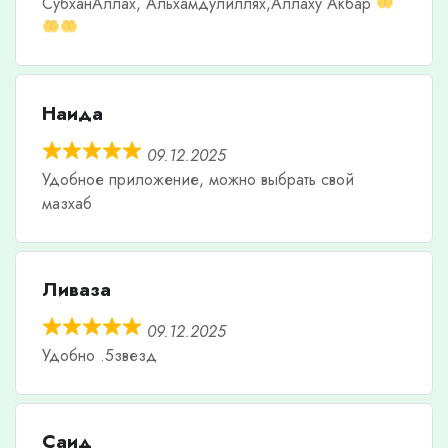
СубханАллах, Альхамдулиллях,Аллаху Акбар
Наида
09.12.2025
Удобное приложение, можно выбрать свой
мазхаб
Ливаза
09.12.2025
Удобно .5звезд
Саид