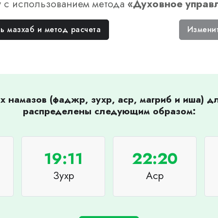
у
с использованием метода
«
Духовное управ
ь мазхаб и метод расчета
Измени
 намазов (фаджр, зухр, аср, магриб и иша) 
распределены следующим образом:
19:11
22:20
Зухр
Аср