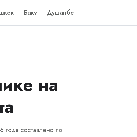
шкек
Баку
Душанбе
ике на
та
6 года составлено по