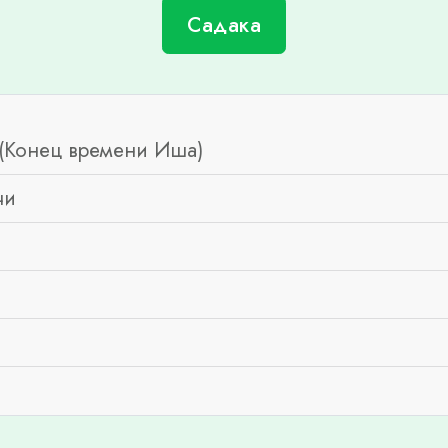
Садака
(Конец времени Иша)
чи