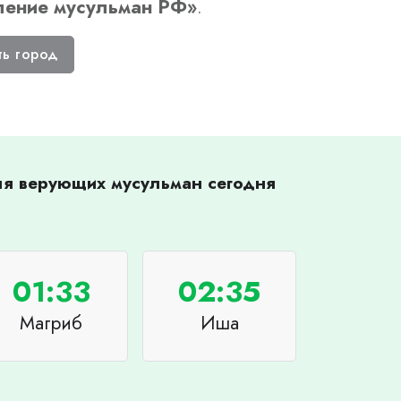
ление мусульман РФ
»
.
ть город
для верующих мусульман сегодня
01:33
02:35
Магриб
Иша