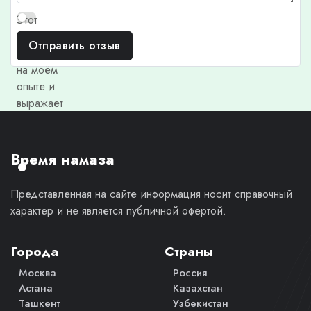
Этот
отзыв
Отправить отзыв
основан
на моём
опыте и
выражает
моё
личное
мнение.
Время намаза
Представленная на сайте информация носит справочный
характер и не является публичной офертой.
Города
Страны
Москва
Россия
Астана
Казахстан
Ташкент
Узбекистан