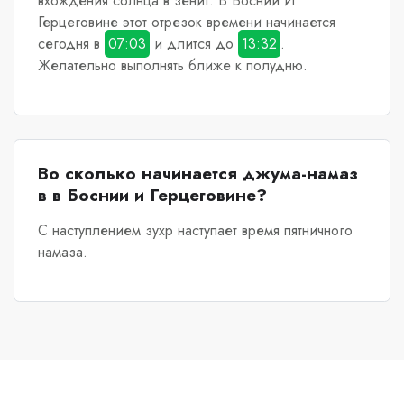
вхождения солнца в зенит.
В Боснии И
Герцеговине
этот отрезок времени начинается
сегодня в
07:03
и длится до
13:32
.
Желательно выполнять ближе к полудню.
Во сколько начинается джума-намаз
в в Боснии и Герцеговине?
С наступлением зухр наступает время пятничного
намаза.