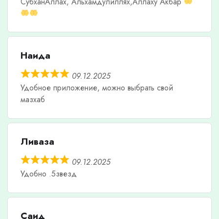
СубханАллах, Альхамдулиллях,Аллаху Акбар
Наида
09.12.2025
Удобное приложение, можно выбрать свой
мазхаб
Ливаза
09.12.2025
Удобно .5звезд
Саид