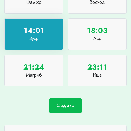
Фаджр
Восход
14:01
18:03
Зухр
Аср
21:24
23:11
Магриб
Иша
Садака