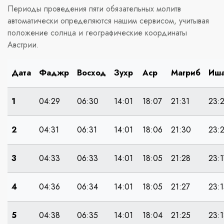
Периоды проведения пяти обязательных молитв
автоматически определяются нашим сервисом, учитывая
положение солнца и географические координаты
Австрии.
Дата
Фаджр
Восход
Зухр
Аср
Магриб
Иш
1
04:29
06:30
14:01
18:07
21:31
23:
2
04:31
06:31
14:01
18:06
21:30
23:
3
04:33
06:33
14:01
18:05
21:28
23:1
4
04:36
06:34
14:01
18:05
21:27
23:
5
04:38
06:35
14:01
18:04
21:25
23: