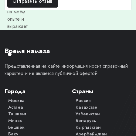
Отправить отзыв
основан
на моём
опыте и
выражает
моё
личное
мнение.
Время намаза
Представленная на сайте информация носит справочный
характер и не является публичной офертой.
Города
Страны
Москва
Россия
Астана
Казахстан
Ташкент
Узбекистан
Минск
Беларусь
Бишкек
Кыргызстан
Баку
Азербайджан