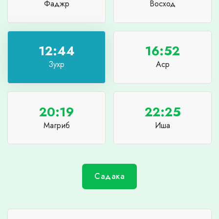
Фаджр
Восход
12:44
16:52
Зухр
Аср
20:19
22:25
Магриб
Иша
Садака