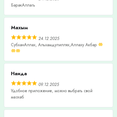
БаракАллагь
Махым
24.12.2025
СубханАллах, Альхамдулиллях,Аллаху Акбар
Наида
09.12.2025
Удобное приложение, можно выбрать свой
мазхаб