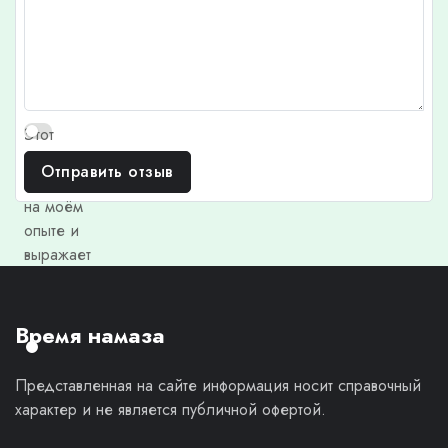
Этот
отзыв
Отправить отзыв
основан
на моём
опыте и
выражает
моё
личное
мнение.
Время намаза
Представленная на сайте информация носит справочный
характер и не является публичной офертой.