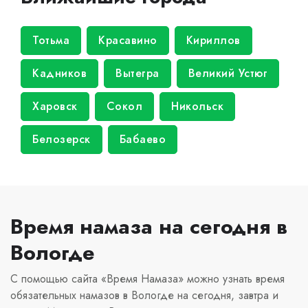
Тотьма
Красавино
Кириллов
Кадников
Вытегра
Великий Устюг
Харовск
Сокол
Никольск
Белозерск
Бабаево
Время намаза на сегодня в
Вологде
С помощью сайта «Время Намаза» можно узнать время
обязательных намазов в Вологде на сегодня, завтра и