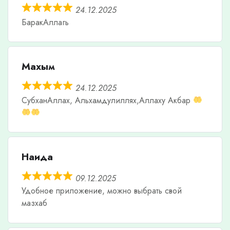
24.12.2025
БаракАллагь
Махым
24.12.2025
СубханАллах, Альхамдулиллях,Аллаху Акбар
Наида
09.12.2025
Удобное приложение, можно выбрать свой
мазхаб