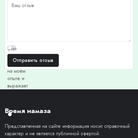
Этот
отзыв
Отправить отзыв
основан
на моём
опыте и
выражает
моё
личное
мнение.
Время намаза
Представленная на сайте информация носит справочный
характер и не является публичной офертой.