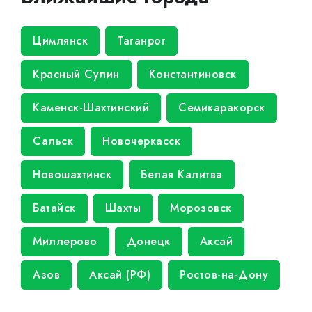
Цимлянск
Таганрог
Красный Сулин
Константиновск
Каменск-Шахтинский
Семикаракорск
Сальск
Новочеркасск
Новошахтинск
Белая Калитва
Батайск
Шахты
Морозовск
Миллерово
Донецк
Аксай
Азов
Аксай (РФ)
Ростов-на-Дону