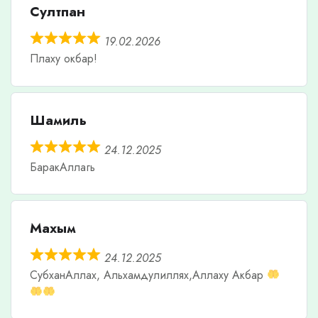
Султпан
19.02.2026
Плаху окбар!
Шамиль
24.12.2025
БаракАллагь
Махым
24.12.2025
СубханАллах, Альхамдулиллях,Аллаху Акбар