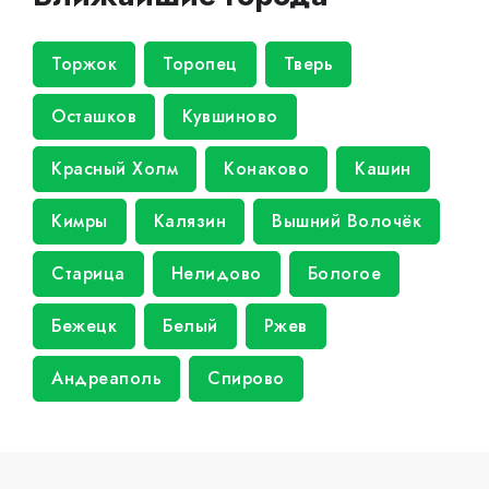
Торжок
Торопец
Тверь
Осташков
Кувшиново
Красный Холм
Конаково
Кашин
Кимры
Калязин
Вышний Волочёк
Старица
Нелидово
Бологое
Бежецк
Белый
Ржев
Андреаполь
Спирово