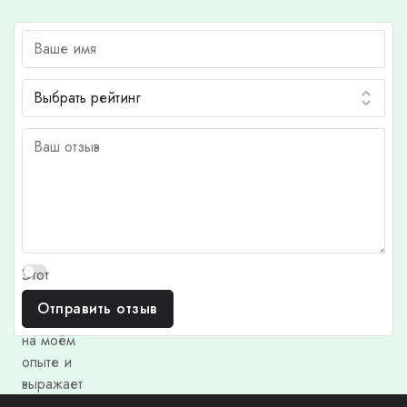
Этот
отзыв
Отправить отзыв
основан
на моём
опыте и
выражает
моё