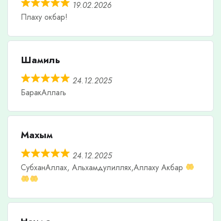
19.02.2026
Плаху окбар!
Шамиль
24.12.2025
БаракАллагь
Махым
24.12.2025
СубханАллах, Альхамдулиллях,Аллаху Акбар