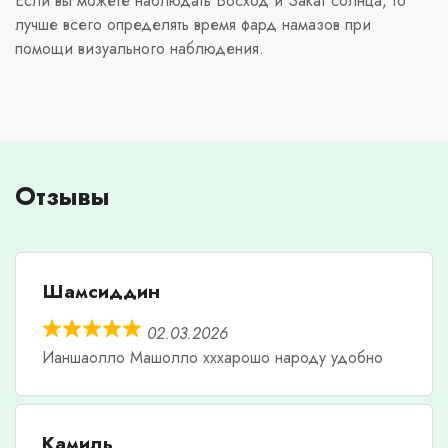
Если вы можете наблюдать Восход и Закат солнца, то
лучше всего определять время фард намазов при
помощи визуального наблюдения.
Отзывы
Шамсиддин
02.03.2026
Ианшаолло Машолло хххарошо народу удобно
Камиль