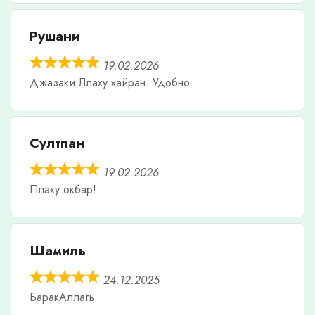
Рушани
19.02.2026
Джазаки Ллаху хайран. Удобно.
Султпан
19.02.2026
Плаху окбар!
Шамиль
24.12.2025
БаракАллагь