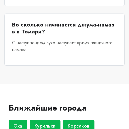
Во сколько начинается джума-намаз
в в Томари?
С наступлением зухр наступает время пятничного
намаза.
Ближайшие города
Оха
Курильск
Корсаков