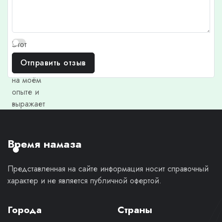
Этот
отзыв
Отправить отзыв
основан
на моём
опыте и
выражает
моё
личное
мнение.
Время намаза
Представленная на сайте информация носит справочный
характер и не является публичной офертой.
Города
Страны