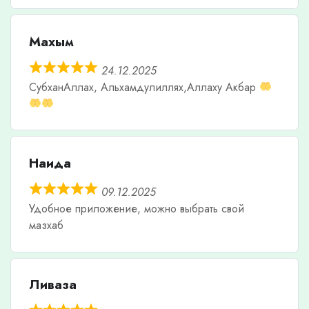
Махым
24.12.2025
СубханАллах, Альхамдулиллях,Аллаху Акбар
Наида
09.12.2025
Удобное приложение, можно выбрать свой
мазхаб
Ливаза