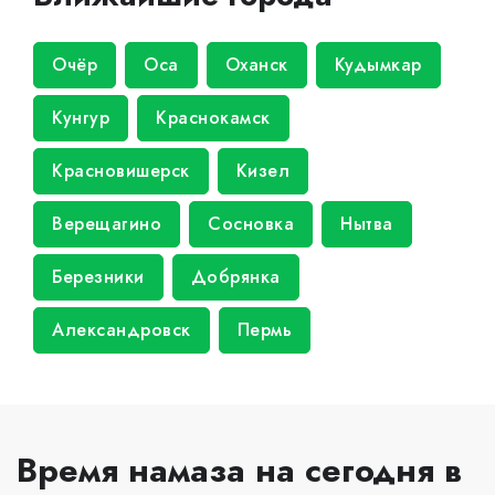
Очёр
Оса
Оханск
Кудымкар
Кунгур
Краснокамск
Красновишерск
Кизел
Верещагино
Сосновка
Нытва
Березники
Добрянка
Александровск
Пермь
Время намаза на сегодня в