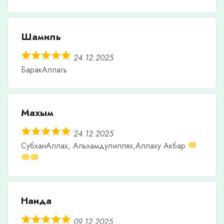
Шамиль
24.12.2025
БаракАллагь
Махым
24.12.2025
СубханАллах, Альхамдулиллях,Аллаху Акбар
Наида
09.12.2025