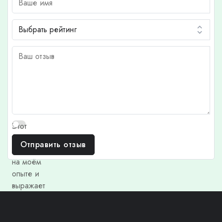
Этот
отзыв
Отправить отзыв
основан
на моём
опыте и
выражает
моё
личное
мнение.