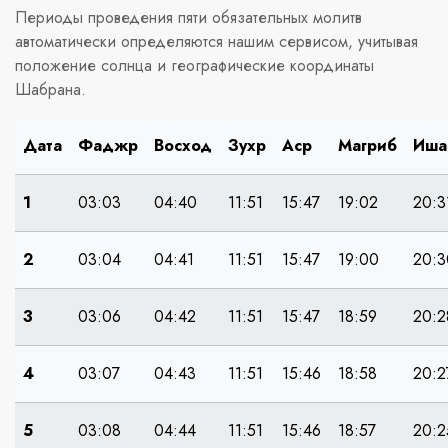
Периоды проведения пяти обязательных молитв
автоматически определяются нашим сервисом, учитывая
положение солнца и географические координаты
Шабрана.
Дата
Фаджр
Восход
Зухр
Аср
Магриб
Иша
1
03:03
04:40
11:51
15:47
19:02
20:3
2
03:04
04:41
11:51
15:47
19:00
20:3
3
03:06
04:42
11:51
15:47
18:59
20:2
4
03:07
04:43
11:51
15:46
18:58
20:2
5
03:08
04:44
11:51
15:46
18:57
20:2