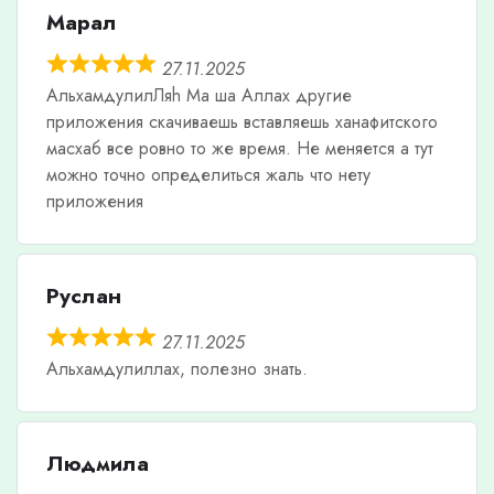
Марал
27.11.2025
АльхамдулилЛяh Ма ша Аллах другие
приложения скачиваешь вставляешь ханафитского
масхаб все ровно то же время. Не меняется а тут
можно точно определиться жаль что нету
приложения
Руслан
27.11.2025
Альхамдулиллах, полезно знать.
Людмила