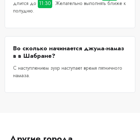
длится до
11:30
. Желательно выполнять ближе к
полудню.
Во сколько начинается джума-намаз
в в Шабране?
С наступлением зухр наступает время пятничного
намаза.
Другие города