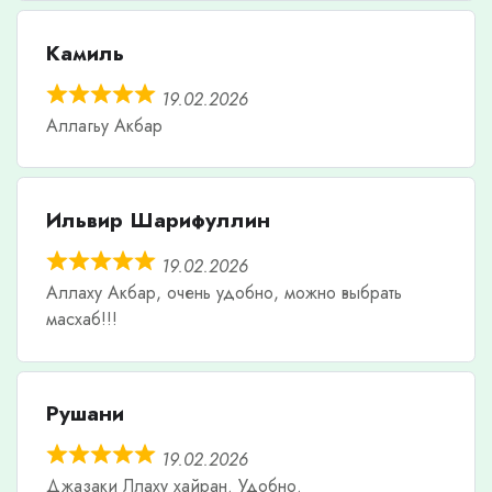
Камиль
19.02.2026
Аллагьу Акбар
Ильвир Шарифуллин
19.02.2026
Аллаху Акбар, очень удобно, можно выбрать
масхаб!!!
Рушани
19.02.2026
Джазаки Ллаху хайран. Удобно.