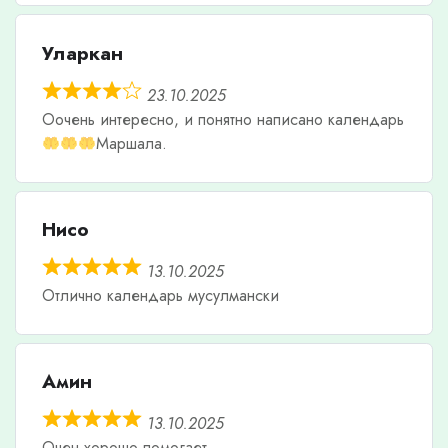
Уларкан
23.10.2025
Оочень интересно, и понятно написано календарь
Маршала.
Нисо
13.10.2025
Отлично календарь мусулмански
Амин
13.10.2025
Очен хорошо помогает