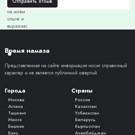
Отправить отзыв
основан
на моём
опыте и
выражает
моё
личное
мнение.
Время намаза
Представленная на сайте информация носит справочный
характер и не является публичной офертой.
Города
Страны
Москва
Россия
Астана
Казахстан
Ташкент
Узбекистан
Минск
Беларусь
Бишкек
Кыргызстан
Баку
Азербайджан