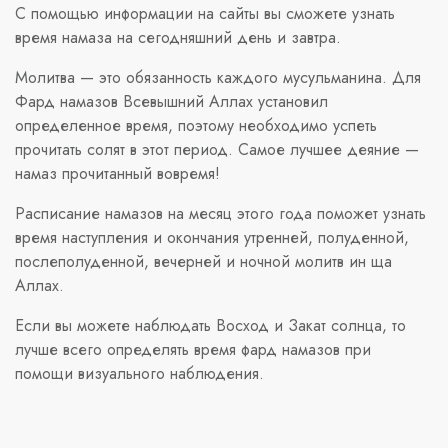
С помощью информации на сайты вы сможете узнать
время намаза на сегодняшний день и завтра.
Молитва — это обязанность каждого мусульманина. Для
Фард намазов Всевышний Аллах установил
определенное время, поэтому необходимо успеть
прочитать солят в этот период. Самое лучшее деяние —
намаз прочитанный вовремя!
Расписание намазов на месяц этого года поможет узнать
время наступления и окончания утренней, полуденной,
послеполуденной, вечерней и ночной молитв ин ща
Аллах.
Если вы можете наблюдать Восход и Закат солнца, то
лучше всего определять время фард намазов при
помощи визуального наблюдения.