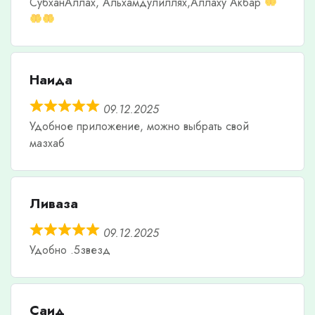
СубханАллах, Альхамдулиллях,Аллаху Акбар
Наида
09.12.2025
Удобное приложение, можно выбрать свой
мазхаб
Ливаза
09.12.2025
Удобно .5звезд
Саид