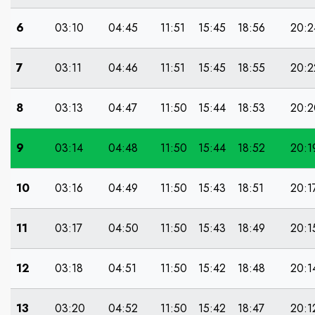
6
03:10
04:45
11:51
15:45
18:56
20:2
7
03:11
04:46
11:51
15:45
18:55
20:2
8
03:13
04:47
11:50
15:44
18:53
20:2
9
03:14
04:48
11:50
15:44
18:52
20:1
10
03:16
04:49
11:50
15:43
18:51
20:1
11
03:17
04:50
11:50
15:43
18:49
20:1
12
03:18
04:51
11:50
15:42
18:48
20:1
13
03:20
04:52
11:50
15:42
18:47
20:1