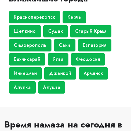
Красноперекопск
Керчь
Щёлкино
Судак
Старый Крым
Симферополь
Саки
Евпатория
Бахчисарай
Ялта
Феодосия
Инкерман
Джанкой
Армянск
Алупка
Алушта
Время намаза на сегодня в