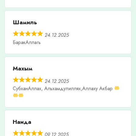
Шамиль
24.12.2025
БаракАллагь
Махым
24.12.2025
СубханАллах, Альхамдулиллях,Аллаху Акбар
Наида
09.12.2025