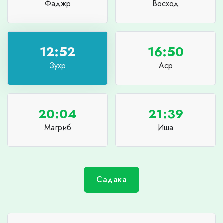
Фаджр
Восход
12:52
16:50
Зухр
Аср
20:04
21:39
Магриб
Иша
Садака