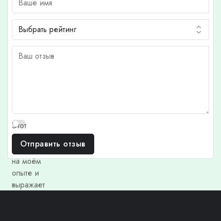
Этот
отзыв
Отправить отзыв
основан
на моём
опыте и
выражает
моё
личное
мнение.