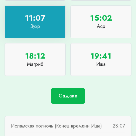
11:07
15:02
Зухр
Аср
18:12
19:41
Магриб
Иша
Садака
Исламская полночь (Конец времени Иша)
23:07