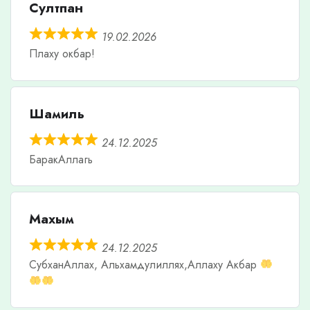
Султпан
19.02.2026
Плаху окбар!
Шамиль
24.12.2025
БаракАллагь
Махым
24.12.2025
СубханАллах, Альхамдулиллях,Аллаху Акбар