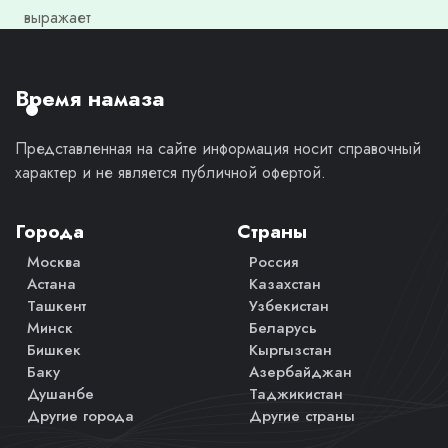
выражает
моё
личное
мнение.
Время намаза
Представленная на сайте информация носит справочный
характер и не является публичной офертой.
Города
Страны
Москва
Россия
Астана
Казахстан
Ташкент
Узбекистан
Минск
Беларусь
Бишкек
Кыргызстан
Баку
Азербайджан
Душанбе
Таджикистан
Другие города
Другие страны