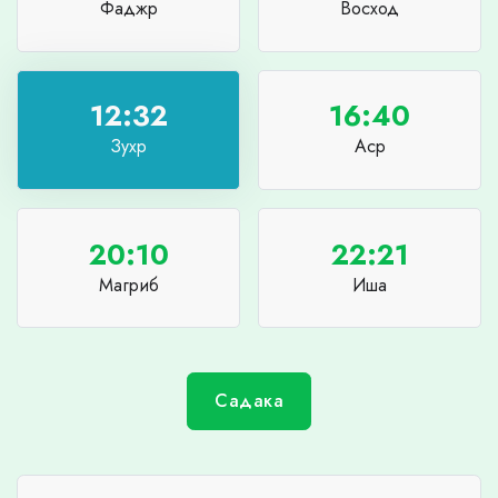
Фаджр
Восход
12:32
16:40
Зухр
Аср
20:10
22:21
Магриб
Иша
Садака