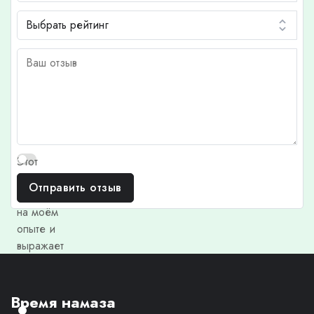
Этот
отзыв
Отправить отзыв
основан
на моём
опыте и
выражает
моё
личное
мнение.
Время намаза