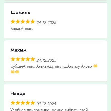
Шамиль
24.12.2025
БаракАллагь
Махым
24.12.2025
СубханАллах, Альхамдулиллях,Аллаху Акбар
Наида
09.12.2025
Удобное приложение, можно выбрать свой