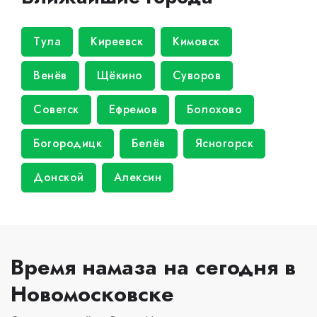
Тула
Киреевск
Кимовск
Венёв
Щёкино
Суворов
Советск
Ефремов
Болохово
Богородицк
Белёв
Ясногорск
Донской
Алексин
Время намаза на сегодня в
Новомосковске