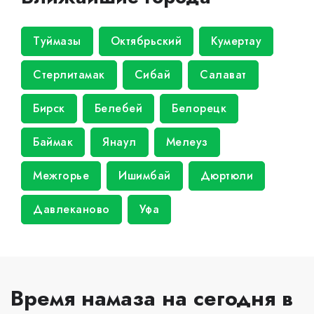
Туймазы
Октябрьский
Кумертау
Стерлитамак
Сибай
Салават
Бирск
Белебей
Белорецк
Баймак
Янаул
Мелеуз
Межгорье
Ишимбай
Дюртюли
Давлеканово
Уфа
Время намаза на сегодня в