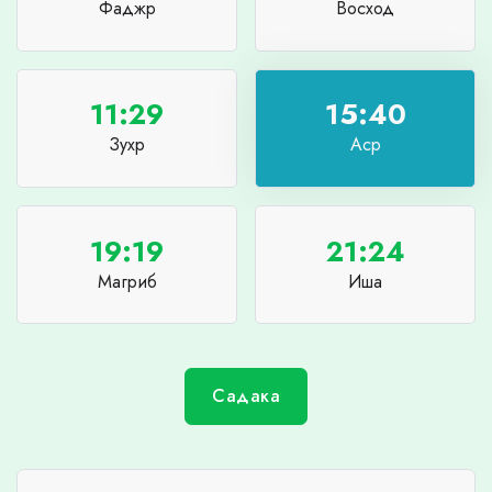
Фаджр
Восход
11:29
15:40
Зухр
Аср
19:19
21:24
Магриб
Иша
Садака