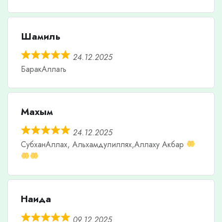
Шамиль
24.12.2025
БаракАллагь
Махым
24.12.2025
СубханАллах, Альхамдулиллях,Аллаху Акбар
Наида
09.12.2025