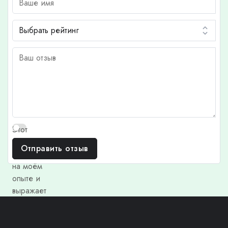
Этот
отзыв
Отправить отзыв
основан
на моём
опыте и
выражает
моё
личное
мнение.