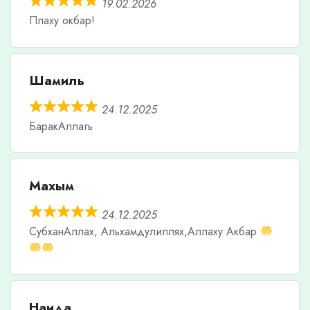
19.02.2026
Плаху окбар!
Шамиль
24.12.2025
БаракАллагь
Махым
24.12.2025
СубханАллах, Альхамдулиллях,Аллаху Акбар
Наида