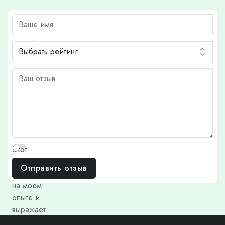
Этот
отзыв
Отправить отзыв
основан
на моём
опыте и
выражает
моё