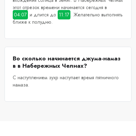
вхождения солнца в зенит.
В Набережных Челнах
этот отрезок времени начинается сегодня в
04:07
и длится до
11:17
. Желательно выполнять
ближе к полудню.
Во сколько начинается джума-намаз
в в Набережных Челнах?
С наступлением зухр наступает время пятничного
намаза.