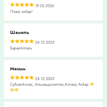
19.02.2026
Плаху окбар!
Шамиль
24.12.2025
БаракАллагь
Махым
24.12.2025
СубханАллах, Альхамдулиллях,Аллаху Акбар