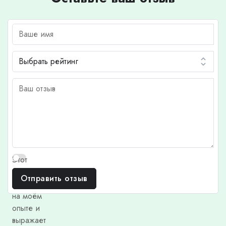
Этот
отзыв
Отправить отзыв
основан
на моём
опыте и
выражает