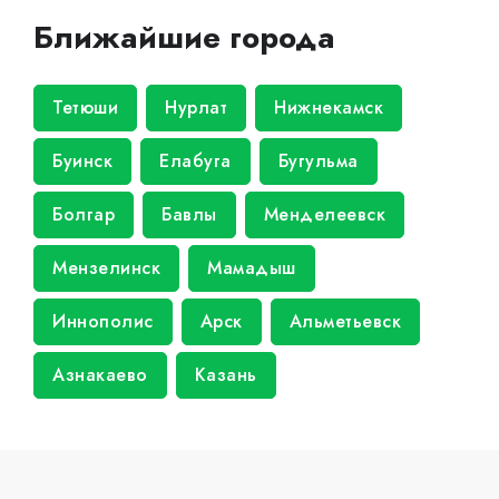
Ближайшие города
Тетюши
Нурлат
Нижнекамск
Буинск
Елабуга
Бугульма
Болгар
Бавлы
Менделеевск
Мензелинск
Мамадыш
Иннополис
Арск
Альметьевск
Азнакаево
Казань