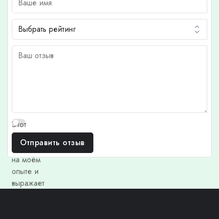
Этот
отзыв
Отправить отзыв
основан
на моём
опыте и
выражает
моё
личное
мнение.