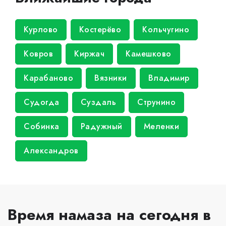
Курлово
Костерёво
Кольчугино
Ковров
Киржач
Камешково
Карабаново
Вязники
Владимир
Судогда
Суздаль
Струнино
Собинка
Радужный
Меленки
Александров
Время намаза на сегодня в