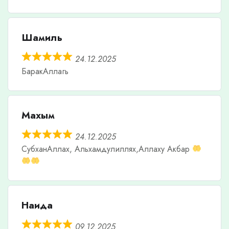
Шамиль
24.12.2025
БаракАллагь
Махым
24.12.2025
СубханАллах, Альхамдулиллях,Аллаху Акбар
Наида
09.12.2025