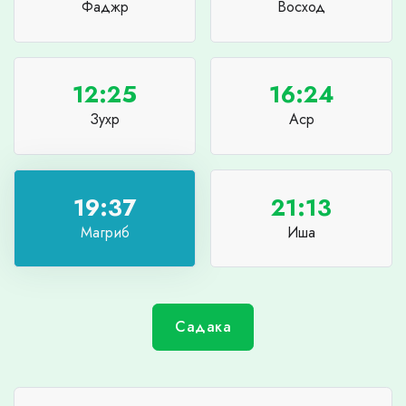
Фаджр
Восход
12:25
16:24
Зухр
Аср
19:37
21:13
Магриб
Иша
Садака