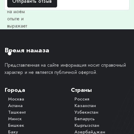
Отправить отзыв
основан
на моём
опыте и
выражает
моё
личное
мнение.
Время намаза
Представленная на сайте информация носит справочный
характер и не является публичной офертой.
Города
Страны
Москва
Россия
Астана
Казахстан
Ташкент
Узбекистан
Минск
Беларусь
Бишкек
Кыргызстан
Баку
Азербайджан