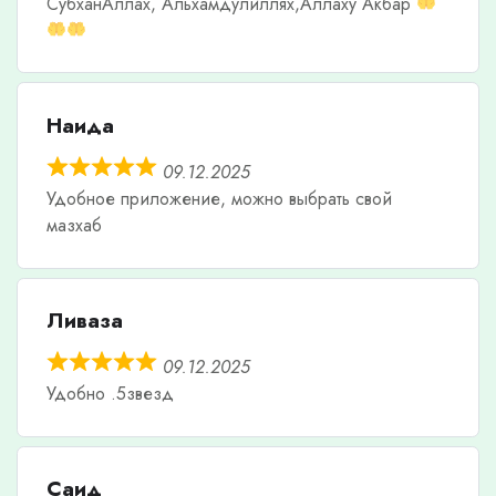
СубханАллах, Альхамдулиллях,Аллаху Акбар
Наида
09.12.2025
Удобное приложение, можно выбрать свой
мазхаб
Ливаза
09.12.2025
Удобно .5звезд
Саид