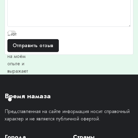
Этот
отзыв
Отправить отзыв
основан
на моём
опыте и
выражает
моё
личное
мнение.
Время намаза
Представленная на сайте информация носит справочный
характер и не является публичной офертой.
Города
Страны