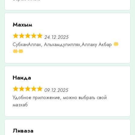
Махым
24.12.2025
СубханАллах, Альхамдулиллях,Аллаху Акбар
Наида
09.12.2025
Удобное приложение, можно выбрать свой
мазхаб
Ливаза