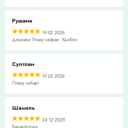
Рушани
19.02.2026
Джазаки Ллаху хайран. Удобно.
Султпан
19.02.2026
Плаху окбар!
Шамиль
24.12.2025
БаракАллагь